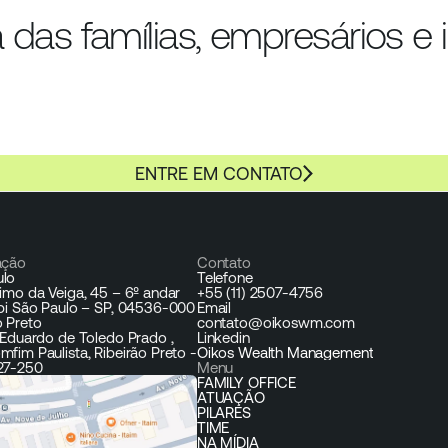
a das famílias, empresários e i
ENTRE EM CONTATO
ação
Contato
ulo
Telefone
nimo da Veiga, 45 – 6º andar 
+55 (11) 2507-4756
ibi São Paulo – SP, 04536-000
Email
o Preto
contato@oikoswm.com
s Eduardo de Toledo Prado ,
Linkedin
mfim Paulista, Ribeirão Preto -
Oikos Wealth Management
27-250
Menu
FAMILY OFFICE
ATUAÇÃO
PILARES
TIME
NA MÍDIA