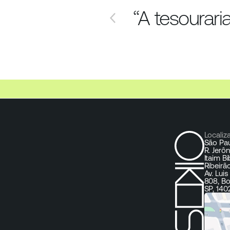
“A tesourari
Localiz
São Pa
R. Jerô
Itaim B
Ribeirã
Av. Lui
808, Bo
SP, 140